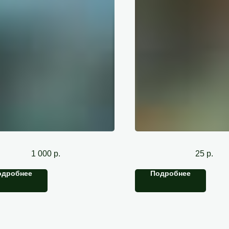
Водоотталкивающее покрытие
Пришить пуговицы (поштучн
1 000
р.
25
р.
одробнее
Подробнее