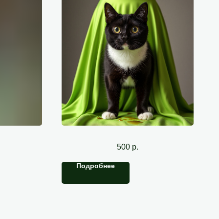
о)
Удаление запаха
500
р.
Подробнее