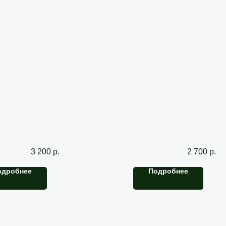
истка полуботинок
Чистка уг
3 200
р.
2 700
р.
одробнее
Подробнее