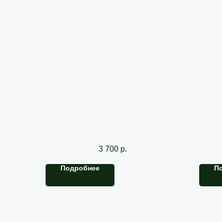
Чистка берцы
Ч
3 700
р.
Подробнее
П