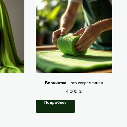
паха
Биочистка изделий
Биочистка
– это современная
технология ручной обработки изделий
из кожи, меха и текстиля с
4 000
р.
использованием натуральных
растительных бальзамов.
Подробнее