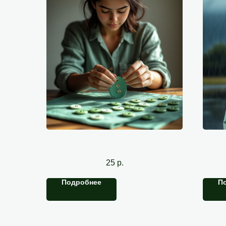
Пришить пуговицы (поштучно)
25
р.
Подробнее
П