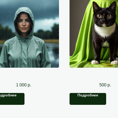
Водоотталкивающее покрытие
Удаление за
1 000
р.
500
р.
одробнее
Подробнее